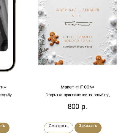
ти»
Макет «НГ 004»
вадьбу
Открытка-приглашение на Новый год
800
р.
ать
Заказать
Смотреть